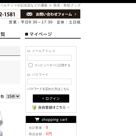
ノベルティーや記念品などの通販 ≫ 防災・防犯グッズ
営業：平日9:30～17:30 定休：土日祝
メールアドレス
コンピューターに記憶する
パスワード
パスワードを忘れた方はこちら
件数
0
合計数量：
0円
商品金額：