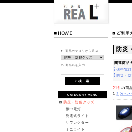
防災
商品カテゴリから選ぶ
関連商品
商品名を入力
懐中電灯
防災・防
21件
の商
1
2
次へ>
CATEGORY MENU
防災・防犯グッズ
懐中電灯
発電式ライト
リフレクター
ミニライト