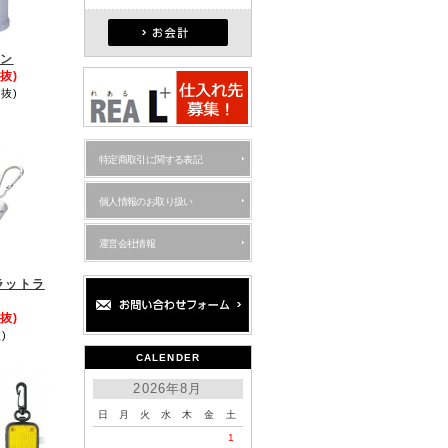
タン
抜)
抜)
特定商取引に関する表記
個人情報のお取り扱い
運営会社情報
ラットラ
抜)
)
CALENDER
2026年8月
日
月
火
水
木
金
土
1