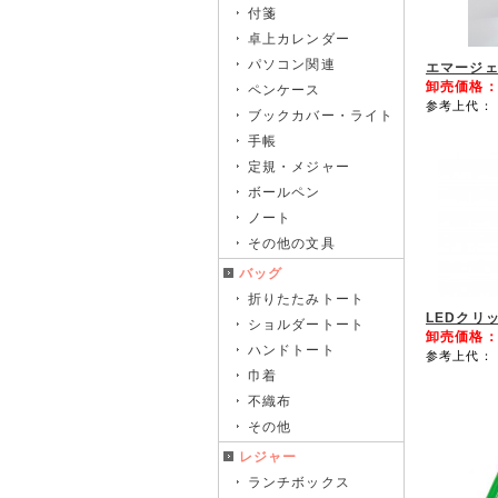
付箋
卓上カレンダー
パソコン関連
エマージ
卸売価格
ペンケース
参考上代： 
ブックカバー・ライト
手帳
定規・メジャー
ボールペン
ノート
その他の文具
バッグ
折りたたみトート
LEDクリ
ショルダートート
卸売価格
ハンドトート
参考上代： 
巾着
不織布
その他
レジャー
ランチボックス