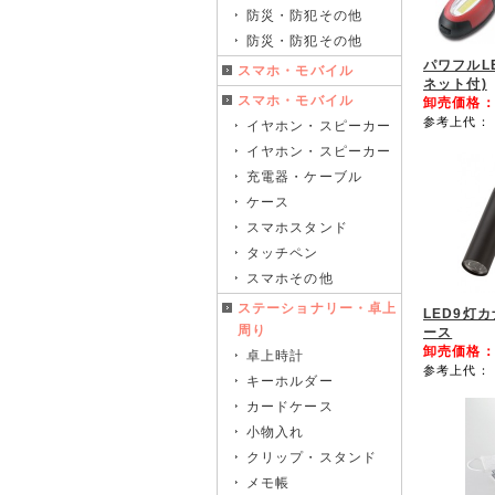
防災・防犯その他
防災・防犯その他
パワフルL
スマホ・モバイル
ネット付)
スマホ・モバイル
卸売価格
参考上代： 
イヤホン・スピーカー
イヤホン・スピーカー
充電器・ケーブル
ケース
スマホスタンド
タッチペン
スマホその他
ステーショナリー・卓上
LED9灯
周り
ース
卸売価格
卓上時計
参考上代： 
キーホルダー
カードケース
小物入れ
クリップ・スタンド
メモ帳