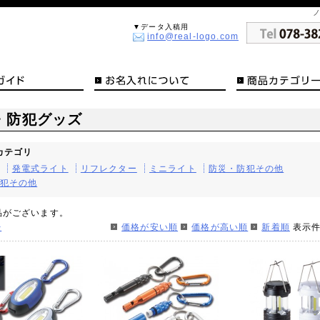
▼データ入稿用
info@real-logo.com
・防犯グッズ
カテゴリ
発電式ライト
リフレクター
ミニライト
防災・防犯その他
犯その他
品がございます。
>
価格が安い順
価格が高い順
新着順
表示