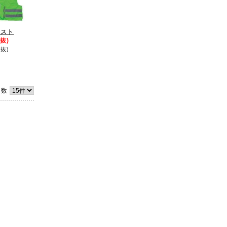
ベスト
抜)
抜)
件数