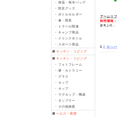
保温・保冷バッグ
防災グッズ
ボトルホルダー
アームリ
傘・雨具
卸売価格
参考上代： 
トラベル関連
キャンプ用品
ドリンクボトル
スポーツ用品
1
2
次へ>
キッチン・リビング
キッチン・リビング
フォトフレーム
箸・カトラリー
グラス
カップ
カップ
マグカップ・陶器
タンブラー
その他雑貨
ヘルス・美容