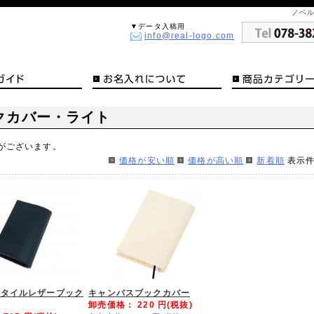
ノベル
▼データ入稿用
info@real-logo.com
クカバー・ライト
がございます。
価格が安い順
価格が高い順
新着順
表示
スタイルレザーブック
キャンバスブックカバー
卸売価格：
220
円(税抜)