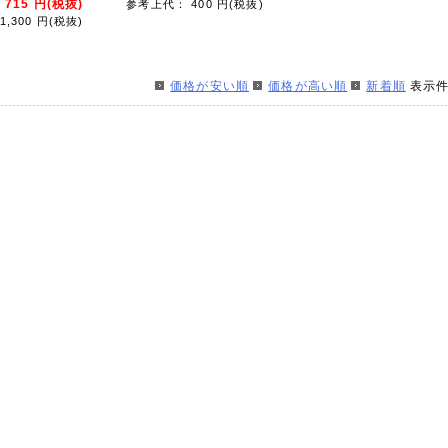
：
715
円(税抜)
参考上代： 400
円(税抜)
,300
円(税抜)
価格が安い順
価格が高い順
新着順
表示