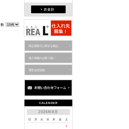
件数
特定商取引に関する表記
個人情報のお取り扱い
運営会社情報
CALENDER
2026年8月
日
月
火
水
木
金
土
1