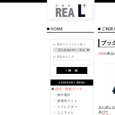
ブッ
商品カテゴリから選ぶ
2件
の商品
商品名を入力
CATEGORY MENU
防災・防犯グッズ
懐中電灯
発電式ライト
リフレクター
カーボン
カバー
ミニライト